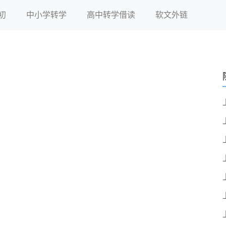
初
中小学转学
高中转学借读
软文外链