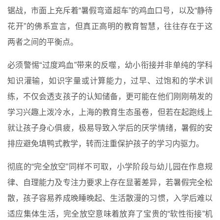
锯战，市面上充斥着“暑假弯道超车”的鸡血口号，以及“静待
花开”的佛系宣言，但真正高明的教育智慧，往往存在于这
两者之间的平衡点。
必须警惕“过度鸡血”带来的反噬，幼小衔接并非单纯的学科
知识灌输，如识字量或计算能力，过早、过饱和的学术训
练，不仅会透支孩子的认知储备，更可能在他们刚刚萌发的
学习兴趣上泼冷水，上海的教育生态虽卷，但若在起跑线上
就让孩子身心俱疲，极易导致入学后的厌学情绪，暑假的安
排应避免填鸭式教学，转而注重保护孩子的学习内驱力。
彻底的“完全放空”同样不可取，小学阶段与幼儿园在作息规
律、自理能力及专注力要求上存在显著差异，若暑假完全松
散，孩子容易养成晚睡晚起、生活散漫的习惯，入学后难以
适应集体生活，完全放空意味着放弃了宝贵的“软性衔接”机