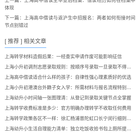
上一篇：
上海高中借读生毕业后档案：借读经历如何在档案中
体现
下一篇：
上海高中借读与返沪生中招报名：两者如何衔接时间
节点别错过
[ 推荐 ] 相关文章
上海转学材料造假后果：一经查实申请作废可能影响征信
上海小升初调剂志愿录取规则：按顺序号录取一旦录取不得放弃
上海高中借读适合什么样的孩子：自律性强心理素质好的优选
上海小升初港澳台外籍子女入学：所需材料与报名流程特别指南
上海幼升小时间轴一张图理清：从登记到录取关键节点全掌握
上海转学收费标准是多少：官方明确办理转学不收取任何费用
上海转学政策各区不一样：徐汇杨浦普陀虹口长宁闵行细则对比
上海幼升小生活自理能力清单：独立吃饭收拾书包上厕所提前练